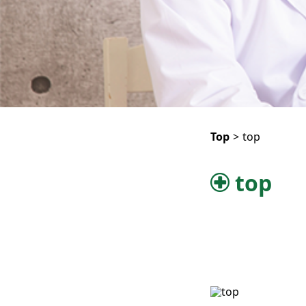
Top
>
top
top